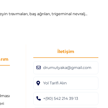
travmaları, baş ağrıları, trigeminal nevralj...
İletişim
arım
drumutyaka@gmail.com
Yol Tarifi Alın
lması
+(90) 542 214 39 13
eri