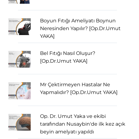
Boyun Fıtığı Ameliyatı Boynun
Neresinden Yapılır? [Op.Dr.Umut
YAKA]
Bel Fıtığı Nasıl Oluşur?
[Op.Dr.Umut YAKA]
Mr Çektirmeyen Hastalar Ne
Yapmalıdır? [Op.Dr.Umut YAKA]
Op. Dr. Umut Yaka ve ekibi
tarafından Nusaybin'de ilk kez açık
beyin amelyatı yapıldı