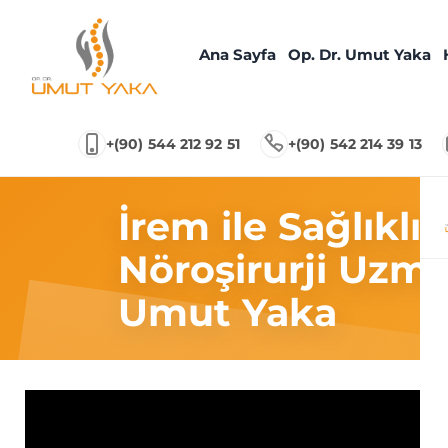
Ana Sayfa
Op. Dr. Umut Yaka
+(90) 544 212 92 51
+(90) 542 214 39 13
İrem ile Sağlıklı
Nöroşirurji Uzma
Umut Yaka