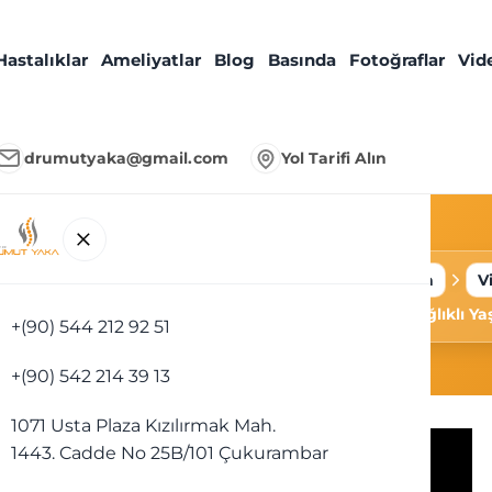
Hastalıklar
Ameliyatlar
Blog
Basında
Fotoğraflar
Vid
drumutyaka@gmail.com
Yol Tarifi Alın
 Yaşam |
Ana Sayfa
V
nı Op. Dr.
İrem ile Sağlıklı 
+(90) 544 212 92 51
+(90) 542 214 39 13
1071 Usta Plaza Kızılırmak Mah.
1443. Cadde No 25B/101 Çukurambar