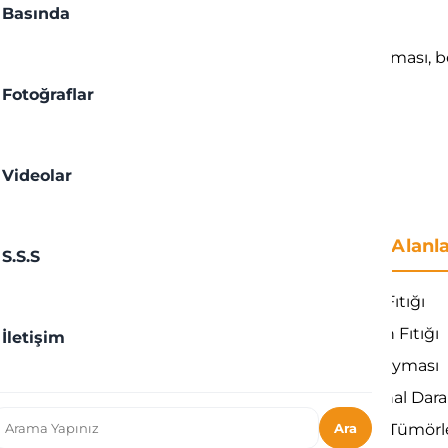
Basında
kları alanında konularda konuştuk. Beyin kanaması, beyin 
Fotoğraflar
Videolar
Site Haritası
Uzmanlık Alanl
S.S.S
Ana Sayfa
Bel Fıtığı
p. Dr. Umut Yaka
Boyun Fıtığı
İletişim
Hastalıklar
Bel Kayması
Ameliyatlar
Omurga Kanal Dara
Ara
Blog
Omurilik Tümörl