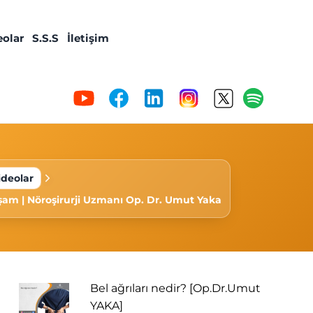
eolar
S.S.S
İletişim
ideolar
Yaşam | Nöroşirurji Uzmanı Op. Dr. Umut Yaka
Bel ağrıları nedir? [Op.Dr.Umut
YAKA]